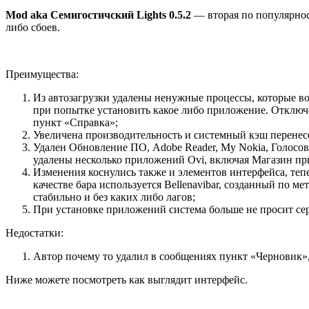
Mod aka Семигостичский Lights 0.5.2
— вторая по популярност
либо сбоев.
Преимущества:
Из автозагрузки удалены ненужные процессы, которые во
при попытке установить какое либо приложение. Отключе
пункт «Справка»;
Увеличена производительность и системный кэш перенесе
Удален Обновление ПО, Adobe Reader, My Nokia, Голосов
удалены несколько приложений Ovi, включая Магазин пр
Изменения коснулись также и элементов интерфейса, тепе
качестве бара используется Bellenavibar, созданный по 
стабильно и без каких либо лагов;
При установке приложений система больше не просит се
Недостатки:
Автор почему то удалил в сообщениях пункт «Черновик», 
Ниже можете посмотреть как выглядит интерфейс.