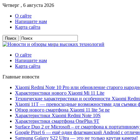
Четверг , 6 августа 2026
О сайте
Напишите нам
Карта сайта
О сайте
Напишите нам
Карта сайта
Главные новости
Xiaomi Redmi Note 10 Pro или обновление старого народн
Характеристики нового Xiaomi Mi 11 Lite
Технические характеристики и особенности Xiaomi Redmi
Xiaomi 11T — превосходные возможностями для съемки ф
Обзор нового смартфона Xiaomi 11 lite 5g ne
Характеристики Xiaomi Redmi Note 10S
Характеристики смартфона OnePlus 9T
Surface Duo 2 от Microsoft – от смартфона к портативному
Google Pixel 6 — ещё один флагманский Android с отлич
Samsung Galaxy S22 Ultra — это не только крутая камера!