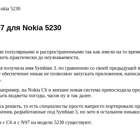
okia 5230
 для Nokia 5230
ыми популярными и распространенными так как имели на то вре
нить практически до неузнаваемости.
ая получила имя Symbian 3. по сравнению со своей предыдущей 
е обеспечение никак не позволяло запускать приложения, напи
.
например, на Nokia C6 и внешне новая система превосходила пре
ть виджеты погоды, часов ну и так далее.
ь решить, то есть специалисты просто напросто портировали пр
жения, разработанные под Symbian 3, но зато в остальном никаки
 с C6 и с N97 на модели 5230 существуют.