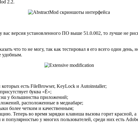
od 2.2.
у вас версия установленного ПО выше 51.0.002, то лучше не риск
ать что то не могу, так как тестировал я его всего один день, н
е удобным.
оторых есть FileBrowser, KeyLock и Autoinstaller;
присутствует буква «Ё»;
 кэш у большинства приложений;
иложений, расположенные в медиабаре;
зыки более четким и качественным;
кацию. Теперь во время зарядки клавиша вызова горит красной, а
и популярностью у многих пользователей, среди них есть Adobe 