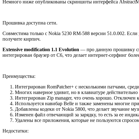
Немного ниже опубликованы скриншоты интерфейса AbstractM
Прошивка доступна сети.
Совместима только с Nokia 5230 RM-588 версии 51.0.002. Если 
получите кирпич.
Extensive modification 1.1 Evolution
— про данную прошивку сказ
интегрирован браузер от C6, что делает интернет-серфинг боле
Преимущества:
Интегрирован RomPatcher+ с несколькими патчами, среди к
Многих наверное удивит, но в клавиатуре действительно 
Интегрирован Zip manager, что очень хорошо. Отключен
Используется навибар Belle и также заменены многие пр
Добавлены кодеки от Nokia 5800, что делает звучание му
Изменен файл отвечающий за зарядку, то есть за ее инди
Удалены все приложения, которые не пользуются спросом 
Недостатки: