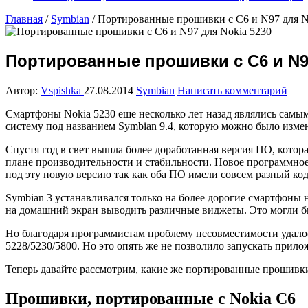
Главная
/
Symbian
/
Портированные прошивки с C6 и N97 для N
Портированные прошивки с C6 и N97
Автор:
Vspishka
27.08.2014
Symbian
Написать комментарий
Смартфоны Nokia 5230 еще несколько лет назад являлись сам
систему под названием Symbian 9.4, которую можно было изме
Спустя год в свет вышла более доработанная версия ПО, котор
плане производительности и стабильности. Новое программно
под эту новую версию так как оба ПО имели совсем разный код
Symbian 3 устанавливался только на более дорогие смартфоны 
на домашний экран выводить различные виджеты. Это могли бы
Но благодаря программистам проблему несовместимости удалос
5228/5230/5800. Но это опять же не позволило запускать прило
Теперь давайте рассмотрим, какие же портированные прошивки
Прошивки, портированные с Nokia C6