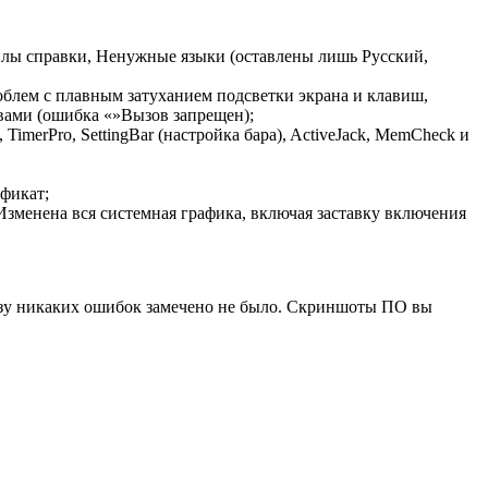
лы справки, Ненужные языки (оставлены лишь Русский,
облем с плавным затуханием подсветки экрана и клавиш,
овами (ошибка «»Вызов запрещен);
imerPro, SettingBar (настройка бара), ActiveJack, MemCheck и
ификат;
Изменена вся системная графика, включая заставку включения
и разу никаких ошибок замечено не было. Скриншоты ПО вы