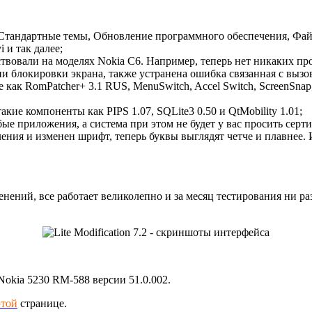
 Стандартные темы, Обновление программного обеспечения, Фай
 и так далее;
твовали на моделях Nokia C6. Например, теперь нет никаких пр
тии блокировки экрана, также устранена ошибка связанная с выз
к RomPatcher+ 3.1 RUS, MenuSwitch, Accel Switch, ScreenSnap, T
акие компоненты как PIPS 1.07, SQLite3 0.50 и QtMobility 1.01;
ые приложения, а система при этом не будет у вас просить серт
ния и изменен шрифт, теперь буквы выглядят четче и плавнее. 
изменений, все работает великолепно и за месяц тестирования н
Nokia 5230 RM-588 версии 51.0.002.
этой
странице.