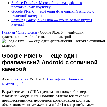
Surface Duo 2 от Microsoft – от смартфона к
портативному ноутбуку
Google Pixel 6 — ещё один флагманский Android с
отличной камерой
Samsung Galaxy S22 Ultra — это не только крутая
камера!
Главная
/
Смартфоны
/
Google Pixel 6 — ещё один
флагманский Android с отличной камерой
Google Pixel 6 — ещё один
флагманский Android с отличной
камерой
Автор:
Vspishka
25.11.2021
Смартфоны
Написать
комментарий
Разработчики из США представили новую 6-ю версию
флагмана Google Pixel. Новинка отличается от своих
предшественников необычной компоновкой корпуса,
объективно мощным железом и 120-Гц матрицей. Также