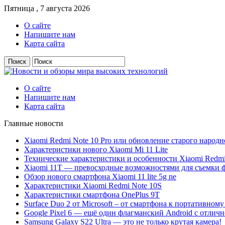
Пятница , 7 августа 2026
О сайте
Напишите нам
Карта сайта
О сайте
Напишите нам
Карта сайта
Главные новости
Xiaomi Redmi Note 10 Pro или обновление старого народн
Характеристики нового Xiaomi Mi 11 Lite
Технические характеристики и особенности Xiaomi Redmi
Xiaomi 11T — превосходные возможностями для съемки ф
Обзор нового смартфона Xiaomi 11 lite 5g ne
Характеристики Xiaomi Redmi Note 10S
Характеристики смартфона OnePlus 9T
Surface Duo 2 от Microsoft – от смартфона к портативному
Google Pixel 6 — ещё один флагманский Android с отлич
Samsung Galaxy S22 Ultra — это не только крутая камера!