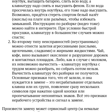
ноутбук, вытащить батарею, слить всю воду, а
клавиатуру надо снять и высушить феном. Если вода
просочилась внутрь ноутбука, его тоже надо высушить.
Возможно, придётся стереть спиртом белый налёт
(окислы) на плате или разъёмах, чтобы избежать
замыканий. Инструкцию по разборке (видео тоже)
можно найти в интернете. При условии быстрой
просушки, клавиатуру в большинстве случаев можно
спасти;
Ко второму типу неисправностей (неустранимых)
можно отнести залития агрессивными (кислыми,
щелочными, сладкими) и жирными жидкостями. Чай,
кофе, вино вызывают окисление и разрушение дорожек
и контактных площадок. Либо, как в случае с молоком,
их невозможно вычистить – клавиатуру ноутбука с
трудом можно разобрать, но собрать потом нельзя.
Вычистить клавиатуру без разборки не получится.
Основные признаки того, что её залили, и она
нуждается в замене – это несрабатывание отдельных
клавиш или их групп, появление сразу нескольких
символов при нажатии одной кнопки или
пропечатывание непонятных знаков. Всё это признаки
нерабочего устройства и сигнал к замене.
Произвести замену может сервисный центр (за немалые