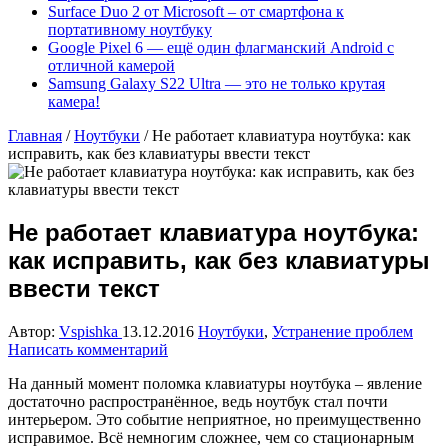
Surface Duo 2 от Microsoft – от смартфона к
портативному ноутбуку
Google Pixel 6 — ещё один флагманский Android с
отличной камерой
Samsung Galaxy S22 Ultra — это не только крутая
камера!
Главная
/
Ноутбуки
/
Не работает клавиатура ноутбука: как
исправить, как без клавиатуры ввести текст
Не работает клавиатура ноутбука:
как исправить, как без клавиатуры
ввести текст
Автор:
Vspishka
13.12.2016
Ноутбуки
,
Устранение проблем
Написать комментарий
На данный момент поломка клавиатуры ноутбука – явление
достаточно распространённое, ведь ноутбук стал почти
интерьером. Это событие неприятное, но преимущественно
исправимое. Всё немногим сложнее, чем со стационарным