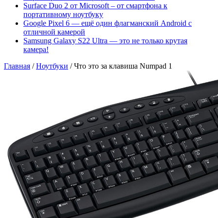
Surface Duo 2 от Microsoft – от смартфона к
портативному ноутбуку
Google Pixel 6 — ещё один флагманский Android с
отличной камерой
Samsung Galaxy S22 Ultra — это не только крутая
камера!
Главная
/
Ноутбуки
/
Что это за клавиша Numpad 1