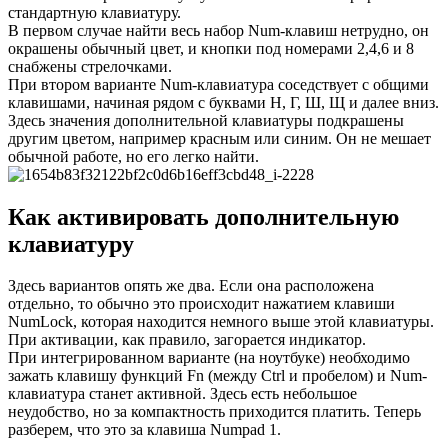
стандартную клавиатуру.
В первом случае найти весь набор Num-клавиш нетрудно, он
окрашены обычный цвет, и кнопки под номерами 2,4,6 и 8
снабжены стрелочками.
При втором варианте Num-клавиатура соседствует с общими
клавишами, начиная рядом с буквами Н, Г, Ш, Щ и далее вниз.
Здесь значения дополнительной клавиатуры подкрашены
другим цветом, например красным или синим. Он не мешает
обычной работе, но его легко найти.
Как активировать дополнительную
клавиатуру
Здесь вариантов опять же два. Если она расположена
отдельно, то обычно это происходит нажатием клавиши
NumLock, которая находится немного выше этой клавиатуры.
При активации, как правило, загорается индикатор.
При интегрированном варианте (на ноутбуке) необходимо
зажать клавишу функций Fn (между Ctrl и пробелом) и Num-
клавиатура станет активной. Здесь есть небольшое
неудобство, но за компактность приходится платить. Теперь
разберем, что это за клавиша Numpad 1.