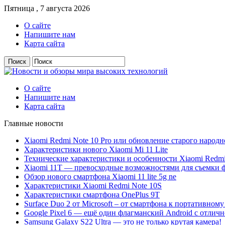
Пятница , 7 августа 2026
О сайте
Напишите нам
Карта сайта
О сайте
Напишите нам
Карта сайта
Главные новости
Xiaomi Redmi Note 10 Pro или обновление старого народн
Характеристики нового Xiaomi Mi 11 Lite
Технические характеристики и особенности Xiaomi Redmi
Xiaomi 11T — превосходные возможностями для съемки ф
Обзор нового смартфона Xiaomi 11 lite 5g ne
Характеристики Xiaomi Redmi Note 10S
Характеристики смартфона OnePlus 9T
Surface Duo 2 от Microsoft – от смартфона к портативному
Google Pixel 6 — ещё один флагманский Android с отлич
Samsung Galaxy S22 Ultra — это не только крутая камера!