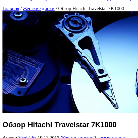
Главная
/
Жесткие диски
/
Обзор Hitachi Travelstar 7K1000
Обзор Hitachi Travelstar 7K1000
Автор:
Vspishka
19.11.2013
Жесткие диски
2 комментария