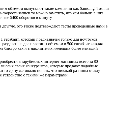
аким объемом выпускают такие компании как Samsung, Toshiba
скорость записи то можно заметить, что чем больше в них
льше 5400 оборотов в минуту.
 в другую, это также подтверждают тесты проведенные нами в
1 терабайт, который предназначен только для ноутбуков.
 разделен на две пластины объемом в 500 гигабайт каждая.
кже быстро как и в накопителях имеющих более меньший
иобрести в зарубежных интернет магазинах всего за 80
ка многих своих конкурентов, которые продают подобные
ки то сразу же можно понять, что никакой разницы между
ое устройство с такими же параметрами.