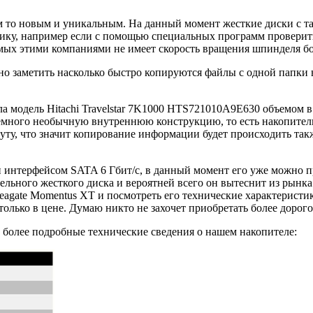
ем то новым и уникальным. На данный момент жесткие диски с т
ику, например если с помощью специальных программ проверить 
мых этими компаниями не имеет скорость вращения шпинделя бо
жно заметить насколько быстро копируются файлы с одной папки
а модель Hitachi Travelstar 7K1000 HTS721010A9E630 объемом в 
немного необычную внутреннюю конструкцию, то есть накопитель
уту, что значит копирование информации будет происходить та
н интерфейсом SATA 6 Гбит/с, в данный момент его уже можно пр
тельного жесткого диска и вероятней всего он вытеснит из рын
eagate Momentus XT и посмотреть его технические характеристи
только в цене. Думаю никто не захочет приобретать более дорог
 более подробные технические сведения о нашем накопителе: