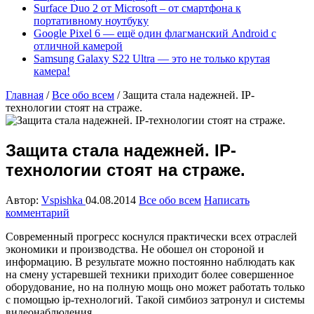
Surface Duo 2 от Microsoft – от смартфона к
портативному ноутбуку
Google Pixel 6 — ещё один флагманский Android с
отличной камерой
Samsung Galaxy S22 Ultra — это не только крутая
камера!
Главная
/
Все обо всем
/
Защита стала надежней. IP-
технологии стоят на страже.
Защита стала надежней. IP-
технологии стоят на страже.
Автор:
Vspishka
04.08.2014
Все обо всем
Написать
комментарий
Современный прогресс коснулся практически всех отраслей
экономики и производства. Не обошел он стороной и
информацию. В результате можно постоянно наблюдать как
на смену устаревшей техники приходит более совершенное
оборудование, но на полную мощь оно может работать только
с помощью ip-технологий. Такой симбиоз затронул и системы
видеонаблюдения.