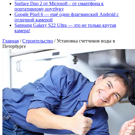
Surface Duo 2 от Microsoft – от смартфона к
портативному ноутбуку
Google Pixel 6 — ещё один флагманский Android с
отличной камерой
Samsung Galaxy S22 Ultra — это не только крутая
камера!
Главная
/
Строительство
/
Установка счетчиков воды в
Петербурге