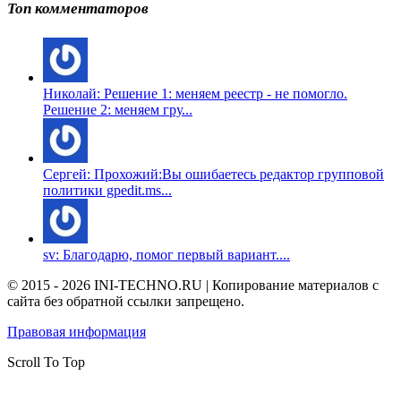
Топ комментаторов
Николай: Решение 1: меняем реестр - не помогло.
Решение 2: меняем гру...
Сергей: Прохожий:Вы ошибаетесь редактор групповой
политики gpedit.ms...
sv: Благодарю, помог первый вариант....
© 2015 - 2026 INI-TECHNO.RU | Копирование материалов с
сайта без обратной ссылки запрещено.
Правовая информация
Scroll To Top