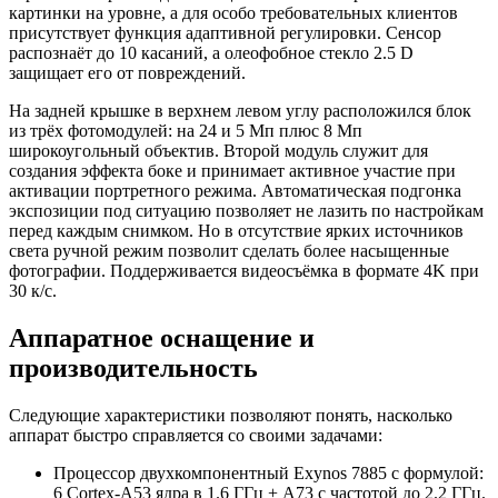
картинки на уровне, а для особо требовательных клиентов
присутствует функция адаптивной регулировки. Сенсор
распознаёт до 10 касаний, а олеофобное стекло 2.5 D
защищает его от повреждений.
На задней крышке в верхнем левом углу расположился блок
из трёх фотомодулей: на 24 и 5 Мп плюс 8 Мп
широкоугольный объектив. Второй модуль служит для
создания эффекта боке и принимает активное участие при
активации портретного режима. Автоматическая подгонка
экспозиции под ситуацию позволяет не лазить по настройкам
перед каждым снимком. Но в отсутствие ярких источников
света ручной режим позволит сделать более насыщенные
фотографии. Поддерживается видеосъёмка в формате 4K при
30 к/с.
Аппаратное оснащение и
производительность
Следующие характеристики позволяют понять, насколько
аппарат быстро справляется со своими задачами:
Процессор двухкомпонентный Exynos 7885 с формулой:
6 Cortex-A53 ядра в 1.6 ГГц + A73 с частотой до 2.2 ГГц.