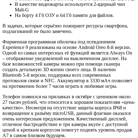
В качестве видеокарты используется 2-ядерный чип
Mali-G
На борту 4 Гб ОЗУ и 64 Гб памяти для файлов.
В задачах, которые серьёзно пожирают ресурсы смартфона,
подлагиваний не было замечено.
Фирменная программная оболочка под псевдонимом
Experience 9 реализована на основе Android Oreo 8-й версии.
Одной из самых интересных её функций является Always On
– отображение уведомлений на выключенном дисплее. На
базе возможностей камеры можно при помощи сканера
создать детальную 3D копию своего лица. В наличии
Bluetooth 5-й версии, поддержка всех современных
протоколов связи и NFC. Аккумулятор в 3330 мАч позволяет
на протяжении более 7 часов играть в любимые игры.
Телефон появился на прилавках в октябре с ценником около
27 тысяч рублей, что относится к хорошим показателям «цена-
качество». Несмотря на отсутствие защиты корпуса IP68 и
возвращение к разъёму microUSB, данный флагман оказался
очень интересным предложением. Качественный дисплей,
отличное быстродействие и три камеры вкупе с доступной
ценой и крепким корпусом помогут поднять уровень продаж
A7 в самом близком будущем.