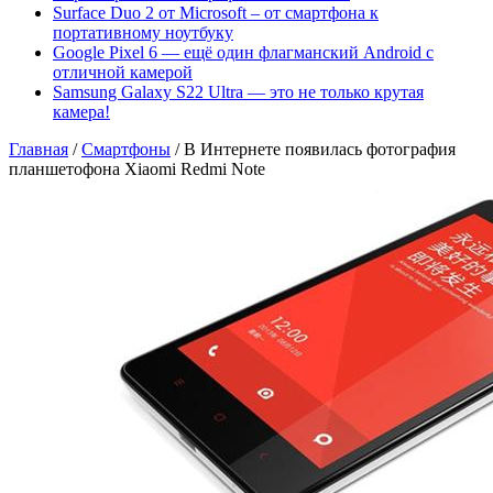
Surface Duo 2 от Microsoft – от смартфона к
портативному ноутбуку
Google Pixel 6 — ещё один флагманский Android с
отличной камерой
Samsung Galaxy S22 Ultra — это не только крутая
камера!
Главная
/
Смартфоны
/
В Интернете появилась фотография
планшетофона Xiaomi Redmi Note