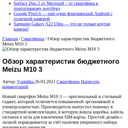
Surface Duo 2 от Microsoft – от смартфона к
портативному ноутбуку
Google Pixel 6 — ещё один флагманский Android с
отличной камерой
Samsung Galaxy S22 Ultra — это не только крутая
камера!
Главная
/
Смартфоны
/
Обзор характеристик бюджетного
Meizu M10 3
Обзор характеристик бюджетного
Meizu M10 3
Автор:
Vspishka
26.03.2021
Смартфоны
Написать
комментарий
Новый смартфон Meizu M10 3 — оригинальный и стильный
гаджет, который отличается повышенной эргономикой и
универсальностью. Производитель выпустил новинку в
стандартной комплектации, в которую вошла коробка, кабель
питания и игла для извлечения SIM-карты. Простой дизайн с
лихвой оправдывается за счёт наличия уверенного набора
технических нюансов.