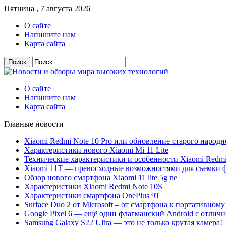
Пятница , 7 августа 2026
О сайте
Напишите нам
Карта сайта
О сайте
Напишите нам
Карта сайта
Главные новости
Xiaomi Redmi Note 10 Pro или обновление старого народн
Характеристики нового Xiaomi Mi 11 Lite
Технические характеристики и особенности Xiaomi Redmi
Xiaomi 11T — превосходные возможностями для съемки ф
Обзор нового смартфона Xiaomi 11 lite 5g ne
Характеристики Xiaomi Redmi Note 10S
Характеристики смартфона OnePlus 9T
Surface Duo 2 от Microsoft – от смартфона к портативному
Google Pixel 6 — ещё один флагманский Android с отлич
Samsung Galaxy S22 Ultra — это не только крутая камера!