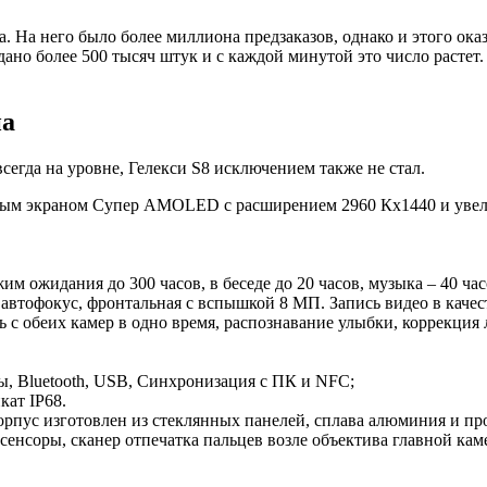
 На него было более миллиона предзаказов, однако и этого ока
дано более 500 тысяч штук и с каждой минутой это число растет
на
сегда на уровне, Гелекси S8 исключением также не стал.
нутым экраном Супер AMOLED с расширением 2960 Кх1440 и увел
им ожидания до 300 часов, в беседе до 20 часов, музыка – 40 час
, автофокус, фронтальная с вспышкой 8 МП. Запись видео в каче
 с обеих камер в одно время, распознавание улыбки, коррекция 
ы, Bluetooth, USB, Синхронизация с ПК и NFC;
кат IP68.
с изготовлен из стеклянных панелей, сплава алюминия и проч
 сенсоры, сканер отпечатка пальцев возле объектива главной каме