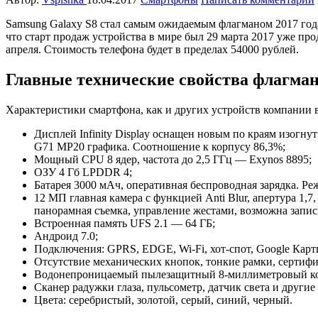
Samsung Galaxy S8 стал самым ожидаемым флагманом 2017 года.
что старт продаж устройства в мире был 29 марта 2017 уже про
апреля. Стоимость телефона будет в пределах 54000 рублей.
Главные технические свойства флагма
Характеристики смартфона, как и других устройств компании в
Дисплей Infinity Display оснащен новым по краям изог
G71 MP20 графика. Соотношение к корпусу 86,3%;
Мощный CPU 8 ядер, частота до 2,5 ГГц — Exynos 8895;
ОЗУ 4 Гб LPDDR 4;
Батарея 3000 мАч, оперативная беспроводная зарядка. Реж
12 МП главная камера с функцией Anti Blur, апертура 1,7
панорамная съемка, управление жестами, возможна запись
Встроенная память UFS 2.1 — 64 ГБ;
Андроид 7.0;
Подключения: GPRS, EDGE, Wi-Fi, хот-спот, Google Карт
Отсутствие механических кнопок, тонкие рамки, сертифи
Водонепроницаемый пылезащитный 8-миллиметровый корпу
Сканер радужки глаза, пульсометр, датчик света и другие
Цвета: серебристый, золотой, серый, синий, черный.