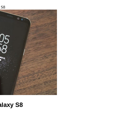
 S8
laxy S8