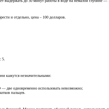
т выдержать до 30 минут работы в воде на немалой глубине — 1
ести и отдельно, цена – 100 долларов.
 5.
они кажутся незначительными:
SD — две одновременно использовать невозможно;
чатков пальцев.