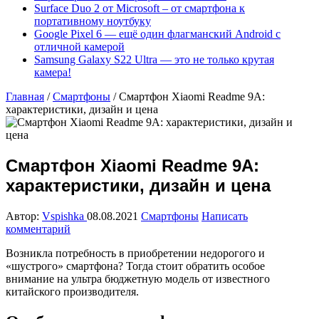
Surface Duo 2 от Microsoft – от смартфона к
портативному ноутбуку
Google Pixel 6 — ещё один флагманский Android с
отличной камерой
Samsung Galaxy S22 Ultra — это не только крутая
камера!
Главная
/
Смартфоны
/
Cмартфон Xiaomi Readme 9A:
характеристики, дизайн и цена
Cмартфон Xiaomi Readme 9A:
характеристики, дизайн и цена
Автор:
Vspishka
08.08.2021
Смартфоны
Написать
комментарий
Возникла потребность в приобретении недорогого и
«шустрого» смартфона? Тогда стоит обратить особое
внимание на ультра бюджетную модель от известного
китайского производителя.