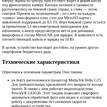
Вверху экрана по центру присутствует вырез в форме капли
под фронтальную камеру. Кнопки питания и громкости
расположились на боковой грани справа, а слева — лоток
симтрея. Причем он полноценный – по слоту на каждую
«симку» nano-формата плюс слот для MicroSD-карты с
заявленной поддержкой до 0,5 Тб. Верх боковой грани остался
за привычным 3,5 миллиметровым миниджеком для
наушников, а внизу предусмотрели места для динамика,
микрофона и гнезда MicroUSB для зарядки. В комплекте есть
соответствующий кабель и зарядка на 10 Вт.
В целом, устройство выглядит достойно, на уровне других
смартфонов бюджетного ряда.
Технические характеристики
Обратимся к основным параметрам. Они таковы:
на борту расположился процессор MediaTek Helio G25.
Для требовательных приложений его мощности вполне
хватит. В связке с ним работает видеоподсистема
PowerVR GE8320. Этот тандем позволяет смартфону
заниматься обработкой фото или видео и осуществлять
работу с документами без снижения скорости
мобильного устройства;