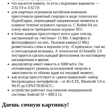
что касается памяти, то есть следующие варианты —
2/32 Гб и 3/32 Гб
для азартных игроманов китайская компания
приготовила приятный сюрприз в виде технологии
HyperEngine, переводящей напряженные моменты в
плавное течение игрового процесса. С Redmi 9A по
плечу многое требовательное игровое ПО;
в блоке камеры присутствует всего один сенсор,
настроенный на «честные» 13 Мп. Смартфон и
фотографирует на них. Тыловая камера (2 Мп)
разместилась слева в верхнем углу. «Спряталась» там же
и светодиодная вспышка. А технология AI beautify 5.0
постарается сделать каждый фотоснимок по-настоящему
насыщенным и ярким;
аккумулятор имеет емкость в 5000 мАч. Он
оптимизирует уровень используемой энергии в
зависимости от объема задач на текущий момент;
как всегда присутствует и «джентльменский» набор
беспроводных интерфейсов – от 4G/LTE, Bluetooth 5.0 и
Wi-Fi до GPS/ГЛОНАСС;
устройство работает под началом операционной
системы Android 10 + MIUI 12.
Даешь сочную картинку!