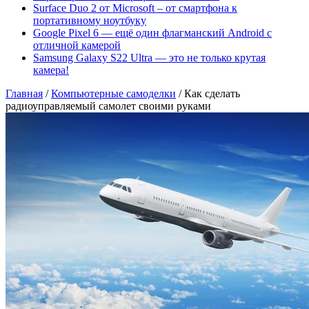
Surface Duo 2 от Microsoft – от смартфона к
портативному ноутбуку
Google Pixel 6 — ещё один флагманский Android с
отличной камерой
Samsung Galaxy S22 Ultra — это не только крутая
камера!
Главная
/
Компьютерные самоделки
/
Как сделать
радиоуправляемый самолет своими руками