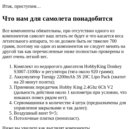
Итак, приступим…
Что нам для самолета понадобится
Все компоненты обязательны, при отсутствии одного из
компонентов самолет ваш летать не будет и что касается веса
летательного аппарата, то он должен быть не тяжелее 700
грамм, поэтому ни один из компонентов не следует менять на
другой так как перечисленные ниже полностью проверены и
дают очень легкий вес.
Комплект из недорогого двигателя HobbyKing Donkey
S3007-1100kv и регулятора (тяга около 920 грамм);
Аккумулятор Turnigy 2200mAh 3S 20C Lipo Pack (хватит
на 20 минут полета);
Приемник передатчик Hobby King 2.4Ghz 6Ch V2
(дальность действия около 1 километра при условии, что
никаких помех рядом нет);
Сервомашинки в количестве 4 штук (предназначены для
управления закрылками и так далее);
Воздушный винт 9×5;
Потолочные плитки (пенопласт).
Ниже вы увидите как выглядят компоненты…