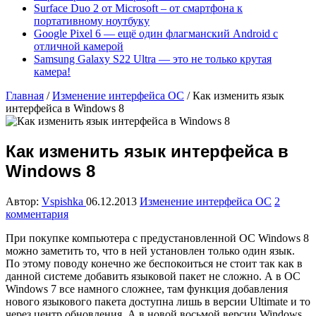
Surface Duo 2 от Microsoft – от смартфона к
портативному ноутбуку
Google Pixel 6 — ещё один флагманский Android с
отличной камерой
Samsung Galaxy S22 Ultra — это не только крутая
камера!
Главная
/
Изменение интерфейса ОС
/
Как изменить язык
интерфейса в Windows 8
Как изменить язык интерфейса в
Windows 8
Автор:
Vspishka
06.12.2013
Изменение интерфейса ОС
2
комментария
При покупке компьютера с предустановленной ОС Windows 8
можно заметить то, что в ней установлен только один язык.
По этому поводу конечно же беспокоиться не стоит так как в
данной системе добавить языковой пакет не сложно. А в ОС
Windows 7 все намного сложнее, там функция добавления
нового языкового пакета доступна лишь в версии Ultimate и то
через центр обновления. А в новой восьмой версии Windows