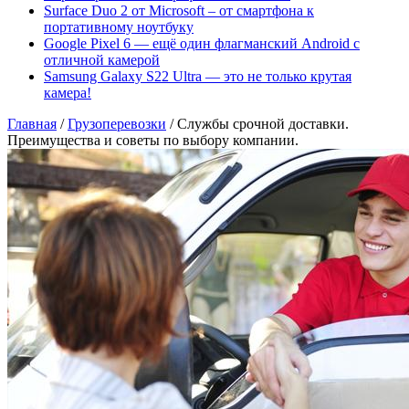
Surface Duo 2 от Microsoft – от смартфона к
портативному ноутбуку
Google Pixel 6 — ещё один флагманский Android с
отличной камерой
Samsung Galaxy S22 Ultra — это не только крутая
камера!
Главная
/
Грузоперевозки
/
Службы срочной доставки.
Преимущества и советы по выбору компании.